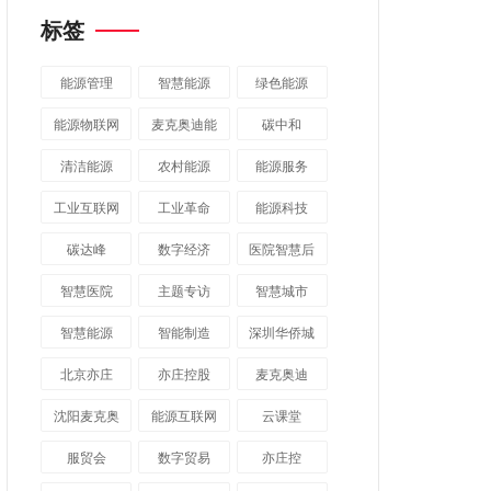
标签
能源管理
智慧能源
绿色能源
能源物联网
麦克奥迪能
碳中和
源
清洁能源
农村能源
能源服务
工业互联网
工业革命
能源科技
碳达峰
数字经济
医院智慧后
勤
智慧医院
主题专访
智慧城市
​智慧能源
智能制造
深圳华侨城
北京亦庄
亦庄控股
麦克奥迪
沈阳麦克奥
能源互联网
云课堂
迪
服贸会
数字贸易
亦庄控