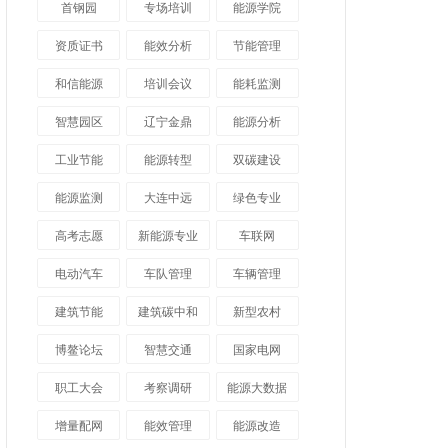
首钢园
专场培训
能源学院
资质证书
能效分析
节能管理
和信能源
培训会议
能耗监测
智慧园区
辽宁金鼎
能源分析
工业节能
能源转型
双碳建设
能源监测
大连中远
绿色专业
高考志愿
新能源专业
车联网
电动汽车
车队管理
车辆管理
建筑节能
建筑碳中和
新型农村
博鳌论坛
智慧交通
国家电网
职工大会
考察调研
能源大数据
增量配网
能效管理
能源改造