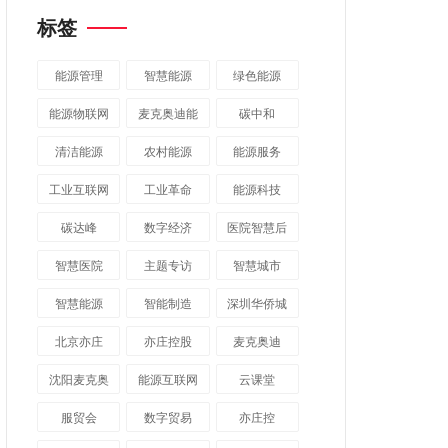
标签
能源管理
智慧能源
绿色能源
能源物联网
麦克奥迪能
碳中和
源
清洁能源
农村能源
能源服务
工业互联网
工业革命
能源科技
碳达峰
数字经济
医院智慧后
勤
智慧医院
主题专访
智慧城市
​智慧能源
智能制造
深圳华侨城
北京亦庄
亦庄控股
麦克奥迪
沈阳麦克奥
能源互联网
云课堂
迪
服贸会
数字贸易
亦庄控