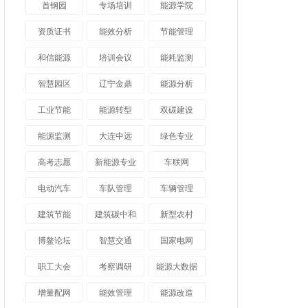
首钢园
专场培训
能源学院
资质证书
能效分析
节能管理
和信能源
培训会议
能耗监测
智慧园区
辽宁金鼎
能源分析
工业节能
能源转型
双碳建设
能源监测
大连中远
绿色专业
高考志愿
新能源专业
车联网
电动汽车
车队管理
车辆管理
建筑节能
建筑碳中和
新型农村
博鳌论坛
智慧交通
国家电网
职工大会
考察调研
能源大数据
增量配网
能效管理
能源改造