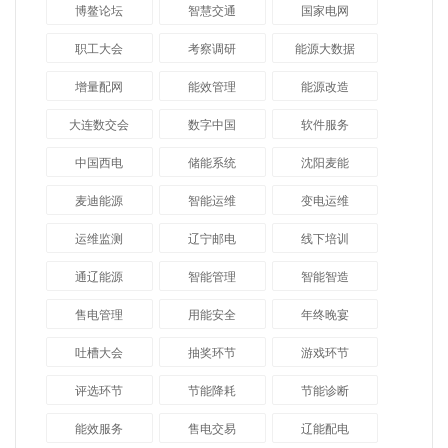
博鳌论坛
智慧交通
国家电网
职工大会
考察调研
能源大数据
增量配网
能效管理
能源改造
大连数交会
数字中国
软件服务
中国西电
储能系统
沈阳麦能
麦迪能源
智能运维
变电运维
运维监测
辽宁邮电
线下培训
通辽能源
智能管理
智能智造
售电管理
用能安全
年终晚宴
吐槽大会
抽奖环节
游戏环节
评选环节
节能降耗
节能诊断
能效服务
售电交易
辽能配电