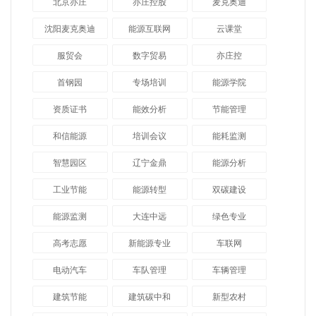
北京亦庄
亦庄控股
麦克奥迪
沈阳麦克奥迪
能源互联网
云课堂
服贸会
数字贸易
亦庄控
首钢园
专场培训
能源学院
资质证书
能效分析
节能管理
和信能源
培训会议
能耗监测
智慧园区
辽宁金鼎
能源分析
工业节能
能源转型
双碳建设
能源监测
大连中远
绿色专业
高考志愿
新能源专业
车联网
电动汽车
车队管理
车辆管理
建筑节能
建筑碳中和
新型农村