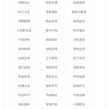
博鳌论坛
智慧交通
国家电网
职工大会
考察调研
能源大数据
增量配网
能效管理
能源改造
大连数交会
数字中国
软件服务
中国西电
储能系统
沈阳麦能
麦迪能源
智能运维
变电运维
运维监测
辽宁邮电
线下培训
通辽能源
智能管理
智能智造
售电管理
用能安全
年终晚宴
吐槽大会
抽奖环节
游戏环节
评选环节
节能降耗
节能诊断
能效服务
售电交易
辽能配电