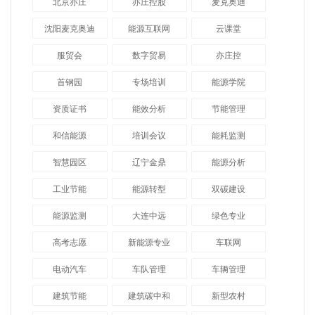
北京亦庄
亦庄控股
麦克奥迪
沈阳麦克奥迪
能源互联网
云课堂
服贸会
数字贸易
亦庄控
首钢园
专场培训
能源学院
资质证书
能效分析
节能管理
和信能源
培训会议
能耗监测
智慧园区
辽宁金鼎
能源分析
工业节能
能源转型
双碳建设
能源监测
大连中远
绿色专业
高考志愿
新能源专业
车联网
电动汽车
车队管理
车辆管理
建筑节能
建筑碳中和
新型农村