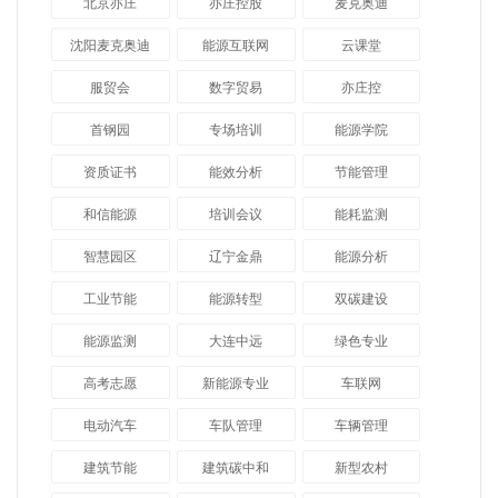
北京亦庄
亦庄控股
麦克奥迪
沈阳麦克奥迪
能源互联网
云课堂
服贸会
数字贸易
亦庄控
首钢园
专场培训
能源学院
资质证书
能效分析
节能管理
和信能源
培训会议
能耗监测
智慧园区
辽宁金鼎
能源分析
工业节能
能源转型
双碳建设
能源监测
大连中远
绿色专业
高考志愿
新能源专业
车联网
电动汽车
车队管理
车辆管理
建筑节能
建筑碳中和
新型农村