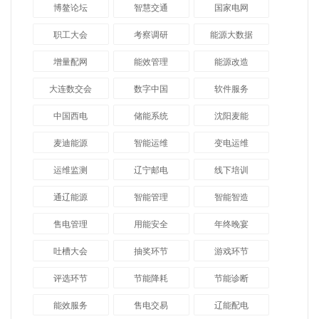
博鳌论坛
智慧交通
国家电网
职工大会
考察调研
能源大数据
增量配网
能效管理
能源改造
大连数交会
数字中国
软件服务
中国西电
储能系统
沈阳麦能
麦迪能源
智能运维
变电运维
运维监测
辽宁邮电
线下培训
通辽能源
智能管理
智能智造
售电管理
用能安全
年终晚宴
吐槽大会
抽奖环节
游戏环节
评选环节
节能降耗
节能诊断
能效服务
售电交易
辽能配电