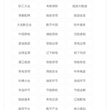
职工大会
考察调研
能源大数据
增量配网
能效管理
能源改造
大连数交会
数字中国
软件服务
中国西电
储能系统
沈阳麦能
麦迪能源
智能运维
变电运维
运维监测
辽宁邮电
线下培训
通辽能源
智能管理
智能智造
售电管理
用能安全
年终晚宴
吐槽大会
抽奖环节
游戏环节
评选环节
节能降耗
节能诊断
能效服务
售电交易
辽能配电
能管平台
数字产业
电力规划