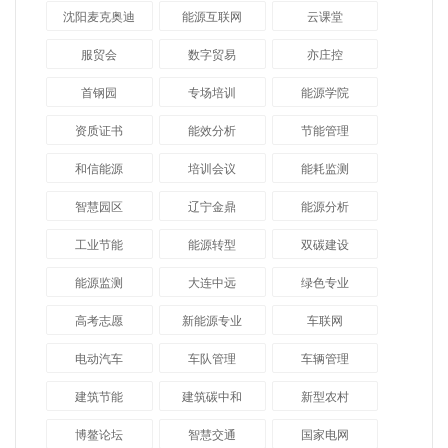
沈阳麦克奥迪
能源互联网
云课堂
服贸会
数字贸易
亦庄控
首钢园
专场培训
能源学院
资质证书
能效分析
节能管理
和信能源
培训会议
能耗监测
智慧园区
辽宁金鼎
能源分析
工业节能
能源转型
双碳建设
能源监测
大连中远
绿色专业
高考志愿
新能源专业
车联网
电动汽车
车队管理
车辆管理
建筑节能
建筑碳中和
新型农村
博鳌论坛
智慧交通
国家电网