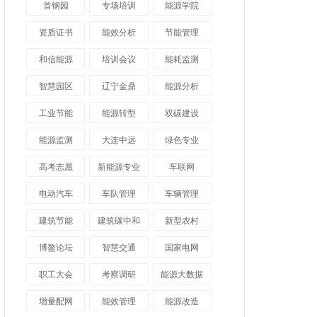
首钢园
专场培训
能源学院
资质证书
能效分析
节能管理
和信能源
培训会议
能耗监测
智慧园区
辽宁金鼎
能源分析
工业节能
能源转型
双碳建设
能源监测
大连中远
绿色专业
高考志愿
新能源专业
车联网
电动汽车
车队管理
车辆管理
建筑节能
建筑碳中和
新型农村
博鳌论坛
智慧交通
国家电网
职工大会
考察调研
能源大数据
增量配网
能效管理
能源改造