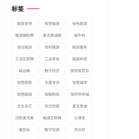
标签
能源管理
智慧能源
绿色能源
能源物联网
麦克奥迪能
碳中和
源
清洁能源
农村能源
能源服务
工业互联网
工业革命
能源科技
碳达峰
数字经济
医院智慧后
勤
智慧医院
主题专访
智慧城市
​智慧能源
智能制造
深圳华侨城
北京亦庄
亦庄控股
麦克奥迪
沈阳麦克奥
能源互联网
云课堂
迪
服贸会
数字贸易
亦庄控