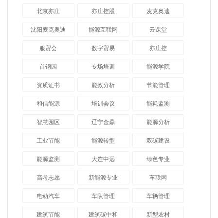
北京亦庄
亦庄控股
麦克奥迪
沈阳麦克奥迪
能源互联网
云课堂
服贸会
数字贸易
亦庄控
首钢园
专场培训
能源学院
资质证书
能效分析
节能管理
和信能源
培训会议
能耗监测
智慧园区
辽宁金鼎
能源分析
工业节能
能源转型
双碳建设
能源监测
大连中远
绿色专业
高考志愿
新能源专业
车联网
电动汽车
车队管理
车辆管理
建筑节能
建筑碳中和
新型农村