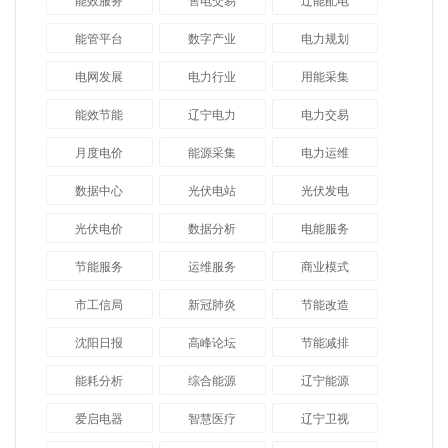
能效服务
售电交易
辽能配电
能管平台
数字产业
电力规划
电网发展
电力行业
用能采集
能效节能
辽宁电力
电力交易
月度电价
能源采集
电力运维
数据中心
光伏电站
光伏发电
光伏电价
数据分析
电能服务
节能服务
运维服务
商业模式
市工信局
新冠肺炎
节能改造
沈阳日报
高峰论坛
节能减排
能耗分析
综合能源
辽宁能源
爱启电器
智慧医疗
辽宁卫视