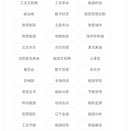
工业互联网
工业革命
能源科技
碳达峰
数字经济
医院智慧后勤
智慧医院
主题专访
智慧城市
​智慧能源
智能制造
深圳华侨城
北京亦庄
亦庄控股
麦克奥迪
沈阳麦克奥迪
能源互联网
云课堂
服贸会
数字贸易
亦庄控
首钢园
专场培训
能源学院
资质证书
能效分析
节能管理
和信能源
培训会议
能耗监测
智慧园区
辽宁金鼎
能源分析
工业节能
能源转型
双碳建设