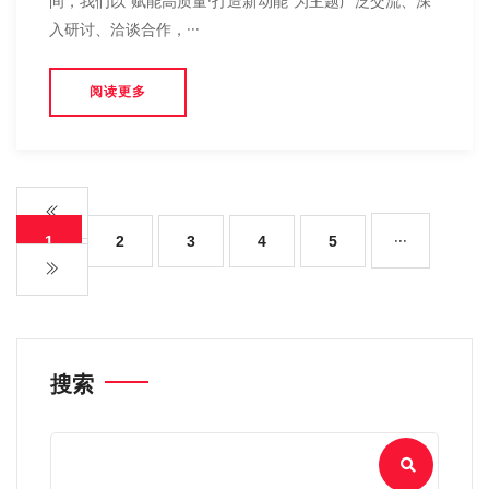
间，我们以“赋能高质量·打造新动能”为主题广泛交流、深
入研讨、洽谈合作，···
阅读更多
···
1
2
3
4
5
搜索