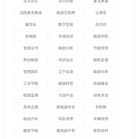
北京亦庄
亦庄控股
麦克奥迪
沈阳麦克奥迪
能源互联网
云课堂
服贸会
数字贸易
亦庄控
首钢园
专场培训
能源学院
资质证书
能效分析
节能管理
和信能源
培训会议
能耗监测
智慧园区
辽宁金鼎
能源分析
工业节能
能源转型
双碳建设
能源监测
大连中远
绿色专业
高考志愿
新能源专业
车联网
电动汽车
车队管理
车辆管理
建筑节能
建筑碳中和
新型农村