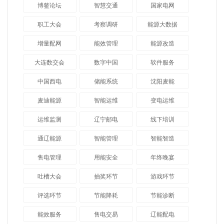
博鳌论坛
智慧交通
国家电网
职工大会
考察调研
能源大数据
增量配网
能效管理
能源改造
大连数交会
数字中国
软件服务
中国西电
储能系统
沈阳麦能
麦迪能源
智能运维
变电运维
运维监测
辽宁邮电
线下培训
通辽能源
智能管理
智能智造
售电管理
用能安全
年终晚宴
吐槽大会
抽奖环节
游戏环节
评选环节
节能降耗
节能诊断
能效服务
售电交易
辽能配电