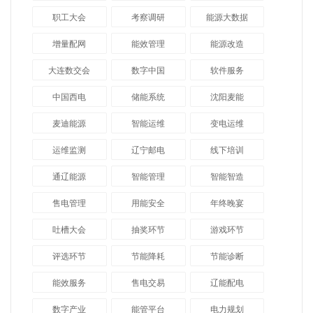
职工大会
考察调研
能源大数据
增量配网
能效管理
能源改造
大连数交会
数字中国
软件服务
中国西电
储能系统
沈阳麦能
麦迪能源
智能运维
变电运维
运维监测
辽宁邮电
线下培训
通辽能源
智能管理
智能智造
售电管理
用能安全
年终晚宴
吐槽大会
抽奖环节
游戏环节
评选环节
节能降耗
节能诊断
能效服务
售电交易
辽能配电
数字产业
能管平台
电力规划