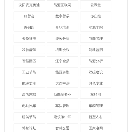
沈阳麦克奥迪
能源互联网
云课堂
服贸会
数字贸易
亦庄控
首钢园
专场培训
能源学院
资质证书
能效分析
节能管理
和信能源
培训会议
能耗监测
智慧园区
辽宁金鼎
能源分析
工业节能
能源转型
双碳建设
能源监测
大连中远
绿色专业
高考志愿
新能源专业
车联网
电动汽车
车队管理
车辆管理
建筑节能
建筑碳中和
新型农村
博鳌论坛
智慧交通
国家电网