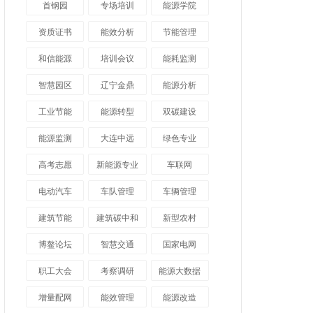
首钢园
专场培训
能源学院
资质证书
能效分析
节能管理
和信能源
培训会议
能耗监测
智慧园区
辽宁金鼎
能源分析
工业节能
能源转型
双碳建设
能源监测
大连中远
绿色专业
高考志愿
新能源专业
车联网
电动汽车
车队管理
车辆管理
建筑节能
建筑碳中和
新型农村
博鳌论坛
智慧交通
国家电网
职工大会
考察调研
能源大数据
增量配网
能效管理
能源改造