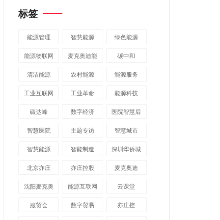
标签
能源管理
智慧能源
绿色能源
能源物联网
麦克奥迪能
碳中和
源
清洁能源
农村能源
能源服务
工业互联网
工业革命
能源科技
碳达峰
数字经济
医院智慧后
勤
智慧医院
主题专访
智慧城市
​智慧能源
智能制造
深圳华侨城
北京亦庄
亦庄控股
麦克奥迪
沈阳麦克奥
能源互联网
云课堂
迪
服贸会
数字贸易
亦庄控